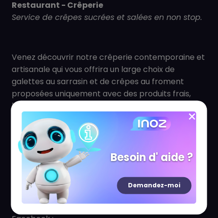
Restaurant - Crêperie
Service de crêpes sucrées et salées en non stop.
Venez découvrir notre crêperie contemporaine et
artisanale qui vous offrira un large choix de
galettes au sarrasin et de crêpes au froment
proposées uniquement avec des produits frais,
locaux et artisanaux. Nous vous proposons
également une petite carte bistrot composée de
plats faits maison et un plat du jour concocté par
nos équipes pour chaque jour.
Vous serez accueillis par une équipe chaleureuse
Besoin d' aide ?
dans un cadre végétal hors du commun.
Demandez-moi
Suivez-nous sur les réseaux sociaux