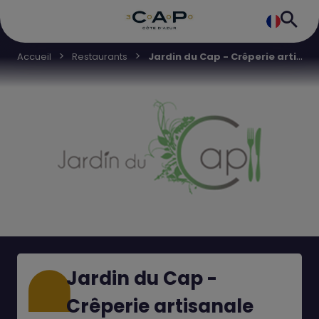
J
ardin du Cap - Crêperie artisanale
Accueil
Restaurants
Jardin du Cap -
Crêperie artisanale