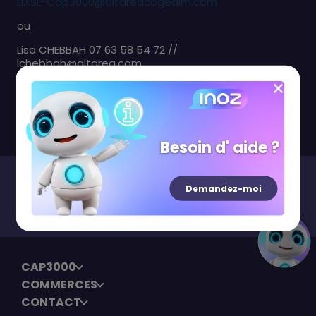
LD.SL-Cap3000@altareacogedim.com
ou
Lisa CHEBBAH 07 63 58 54 72 //
lchebbah@altarea.com
Laure DEJARDIN : 06 74 79 92 53 //
ldejardin@altarea.com
Besoin d' aide ?
Demandez-moi
Newsletter
S'inscrire
CAP3000
COMMERCES
CONTACT