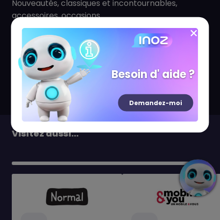
Nouveautés, classiques et incontournables,
accessoires, occasions...
Découvrez également, dans notre boutique, plein
de goodies et de produits dérivés de vos licences
préférées (Fortnite, Roblox, Pokémon, Naruto,
Besoin d' aide ?
Disney, et bien d’autres !)
Demandez-moi
Visitez aussi...