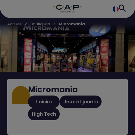
Accueil
Boutiques
Micromania
Micromania
Loisirs
Jeux et jouets
High Tech