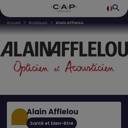
Accueil
Boutiques
Alain Afflelou
Alain Afflelou
Santé et bien-être