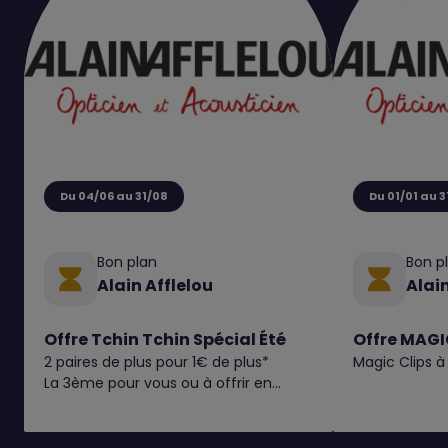
Du 04/06 au 31/08
Du 01/01 au 3
Bon plan
Bon p
Alain Afflelou
Alain
Offre Tchin Tchin Spécial Été
Offre MAG
2 paires de plus pour 1€ de plus*
Magic Clips à
La 3ème pour vous ou à offrir en
cadeau !