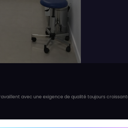
ravaillent avec une exigence de qualité toujours croissante
000, le cabinet va pouvoir perpétrer la tradition du lien, d