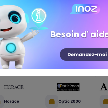
 savoir-faire.
Besoin d' aide
Demandez-moi
Horace
Optic 2000