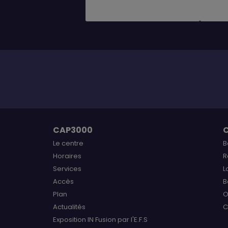
CAP3000
Le centre
B
Horaires
R
Services
L
Accès
B
Plan
O
Actualités
C
Exposition IN Fusion par l'E.F.S