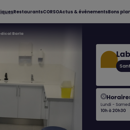
iques
Restaurants
CORSO
Actus & évènements
Bons pla
dical Barla
Lab
Sant
Horaire
Lundi - Samed
10h à 20h30