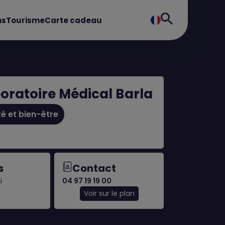
ns
Tourisme
Carte cadeau
oratoire Médical Barla
é et bien-être
s
Contact
i
04 97 19 19 00
Voir sur le plan