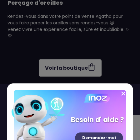
Perçage d'oreilles
Rendez-vous dans votre point de vente Agatha pour
vous faire percer les oreilles sans rendez-vous 😉
Venez vivre une expérience facile, sûre et inoubliable. ✨
💜
Voir la boutique
Visitez aussi...
Besoin d' aide ?
Demandez-moi