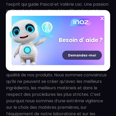
l’esprit qui guide Pascal et Valérie Lac. Une passion
qu’ils ont su transmettre à leur fils, Julien, et à
l’ensemble de leurs équipes. Une passion qui nous
pousse à nous réinventer sans cesse et à donner
le meilleur de nous-mêmes.
Besoin d' aide ?
Demandez-moi
LA QUALITÉ
Nous avons un degré d’exigence absolu sur la
qualité de nos produits. Nous sommes convaincus
qu’ils ne peuvent se créer qu’avec les meilleurs
ingrédients, les meilleurs matériels et dans le
respect des procédures les plus strictes. C’est
pourquoi nous sommes d’une extrême vigilance
sur le choix des matières premières, sur
l’équipement de notre laboratoire et sur les