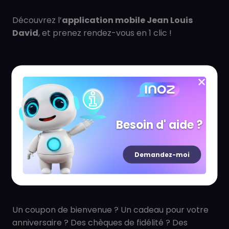
Découvrez l’
application mobile Jean Louis
David
, et prenez rendez-vous en 1 clic !
Grâce à l’application, vous pourrez facilement :
- Réservez et gérez vos rendez-vous coiffure
- Consulter votre compte fidélité et vos points
accumulés
Besoin d' aide ?
Vos services Jean Louis David toujours avec vous, à
Demandez-moi
portée de main !
Un coupon de bienvenue ? Un cadeau pour votre
anniversaire ? Des chèques de fidélité ? Des