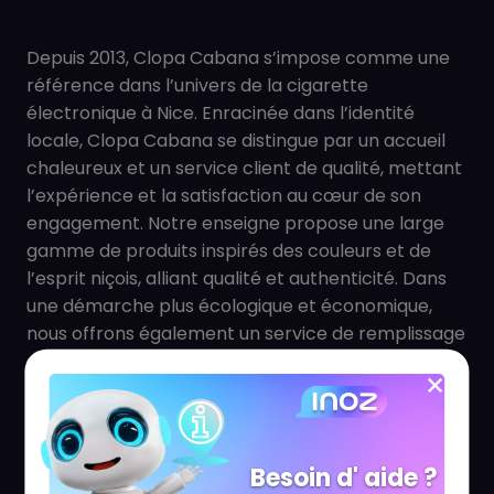
Depuis 2013, Clopa Cabana s’impose comme une
référence dans l’univers de la cigarette
électronique à Nice. Enracinée dans l’identité
locale, Clopa Cabana se distingue par un accueil
chaleureux et un service client de qualité, mettant
l’expérience et la satisfaction au cœur de son
engagement. Notre enseigne propose une large
gamme de produits inspirés des couleurs et de
l’esprit niçois, alliant qualité et authenticité. Dans
une démarche plus écologique et économique,
nous offrons également un service de remplissage
en vrac, permettant à notre clientèle de réduire
son impact environnemental tout en réalisant des
économies.
Besoin d' aide ?