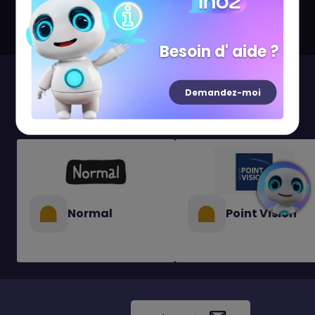
(Sortie Entresol)
Besoin d' aide ?
Visitez aussi...
Demandez-moi
Normal
Point Vision