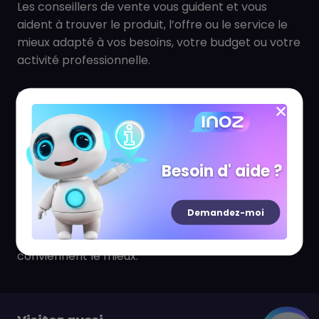
Les conseillers de vente vous guident et vous
aident à trouver le produit, l’offre ou le service le
mieux adapté à vos besoins, votre budget ou votre
activité professionnelle.
Pour tous ceux qui utilisent régulièrement leur
portable, le forfait est la solution permettant de
bénéficier d'un prix à la minute attractif, de
profiter de plus de services et d'acquérir un
portable à un prix préférentiel.
Besoin d' aide ?
Notre équipe
Bouygues Télécom
à Nice est à
Demandez-moi
votre disposition pour vous permettre de
sélectionner le Forfait et les services qui vous
conviennent le mieux.