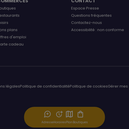
COMMERCES
CONTACT
outiques
Espace Presse
estaurants
Questions fréquentes
oisirs
Contactez-nous
ons plans
Accessibilité : non conforme
ffres d'emploi
arte cadeau
ns légales
Politique de confidentialité
Politique de cookies
Gérer mes 
Adresse
Horaires
Plan
Boutiques