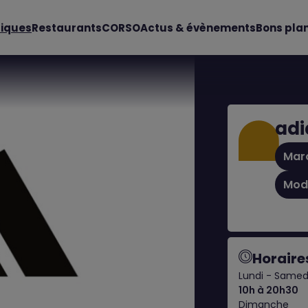
iques
Restaurants
CORSO
Actus & évènements
Bons pla
adi
Mar
Mod
Horaire
Lundi - Samed
10h à 20h30
Dimanche