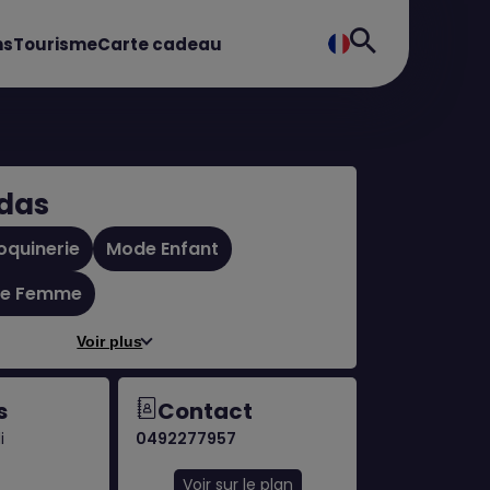
ns
Tourisme
Carte cadeau
das
oquinerie
Mode Enfant
e Femme
Voir plus
s
Contact
i
0492277957
Voir sur le plan