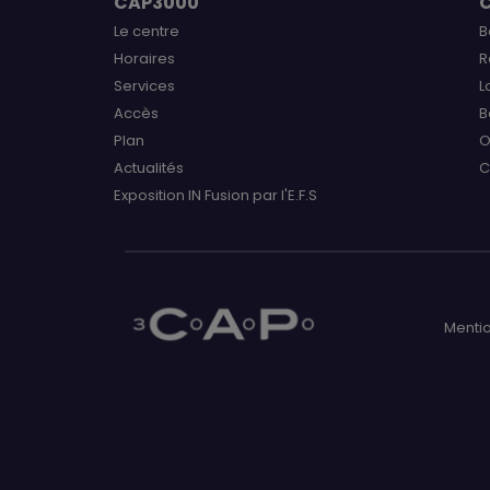
CAP3000
Le centre
B
Horaires
R
Services
L
Accès
B
Plan
O
Actualités
C
Exposition IN Fusion par l'E.F.S
Mentio