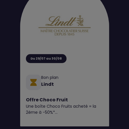
aussi utile que tendance, parfait pour
la saison ☀️
Du 29/07 au 30/08
Bon plan
Lindt
Offre Choco Fruit
Une boîte Choco Fruits acheté = la
2ème à -50%*
(Panachage des saveurs possible)