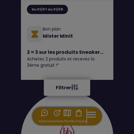
Du 01/07 au 31/08
Bon plan
Mister Minit
2 = 3 sur les produits Sneaker
Achetez 2 produits et recevez la
Fresh, Fresh, Leather Heel
3ème gratuit !*
Protector et toutes les semelles
en gel chez MISTER MINIT
Filtrer
Adresse
Horaires
Plan
Boutiques