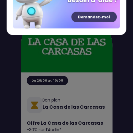
Besoin d' aide ?
Demandez-moi
Du 26/06 au 10/08
Bon plan
La Casa de las Carcasas
Offre La Casa de las Carcasas
-30% sur l'Audio*