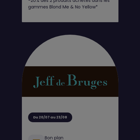
-20% dès 2 produits achetés dans les
Club
gammes Blond Me & No Yellow*
Du 20/07 au 23/08
Bon plan