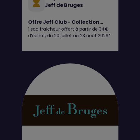
Jeff de Bruges
Offre Jeff Club - Collection
1 sac fraîcheur offert à partir de 34€
Giandujas Glacés
d’achat, du 20 juillet au 23 août 2026*