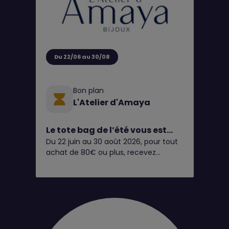
Du 22/06 au 30/08
Bon plan
L'Atelier d'Amaya
Le tote bag de l’été vous est
Du 22 juin au 30 août 2026, pour tout
OFFERT chez L’Atelier d’Amaya
achat de 80€ ou plus, recevez
☀️🧡
gratuitement notre tote bag de l’été*
✨
Pratique, léger et coloré, il vous
accompagnera partout cet été : à la
plage, en week-end, au marché ou
dans votre quotidien. Un accessoire