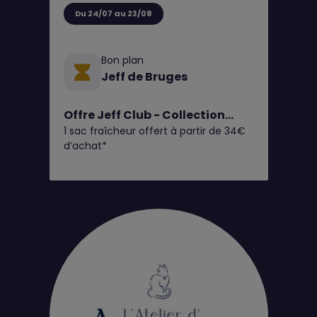
Du 24/07 au 23/08
Bon plan
Jeff de Bruges
Offre Jeff Club - Collection
1 sac fraîcheur offert à partir de 34€
Fruits d'Été
d’achat*