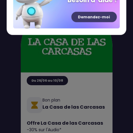
Besoin d' aide ?
Demandez-moi
Du 26/06 au 10/08
Bon plan
La Casa de las Carcasas
Offre La Casa de las Carcasas
-30% sur l'Audio*