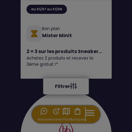
Du 01/07 au 31/08
Bon plan
Mister Minit
2 = 3 sur les produits Sneaker
Achetez 2 produits et recevez la
Fresh, Fresh, Leather Heel
3ème gratuit !*
Protector et toutes les semelles
en gel chez MISTER MINIT
Filtrer
Adresse
Horaires
Plan
Boutiques