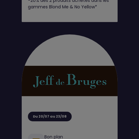
-20% dès 2 produits achetés dans les
Club
gammes Blond Me & No Yellow*
Du 20/07 au 23/08
Bon plan