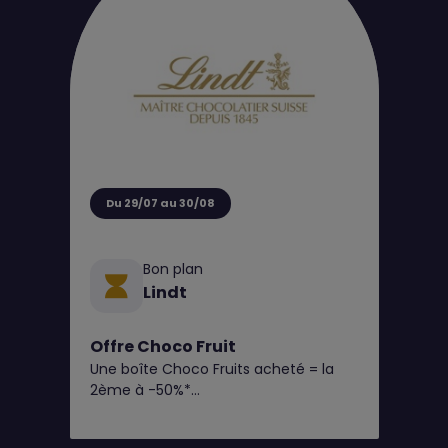
aussi utile que tendance, parfait pour
la saison ☀️
Du 29/07 au 30/08
Bon plan
Lindt
Offre Choco Fruit
Une boîte Choco Fruits acheté = la
2ème à -50%*
(Panachage des saveurs possible)