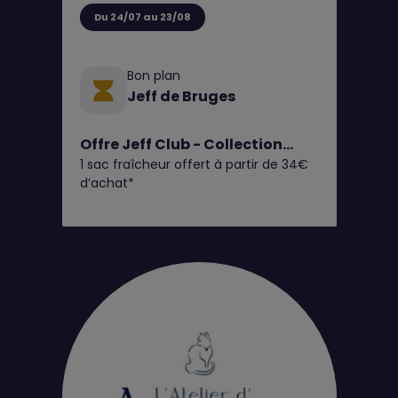
Du 24/07 au 23/08
Bon plan
Jeff de Bruges
Offre Jeff Club - Collection
1 sac fraîcheur offert à partir de 34€
Fruits d'Été
d’achat*