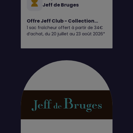
Jeff de Bruges
Offre Jeff Club - Collection
1 sac fraîcheur offert à partir de 34€
Giandujas Glacés
d’achat, du 20 juillet au 23 août 2026*