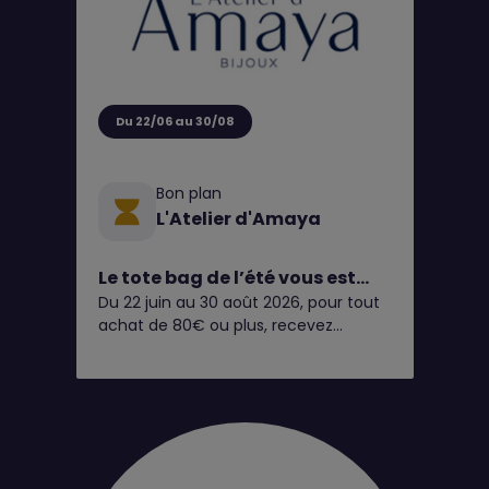
Du 22/06 au 30/08
Bon plan
L'Atelier d'Amaya
Le tote bag de l’été vous est
Du 22 juin au 30 août 2026, pour tout
OFFERT chez L’Atelier d’Amaya
achat de 80€ ou plus, recevez
☀️🧡
gratuitement notre tote bag de l’été*
✨
Pratique, léger et coloré, il vous
accompagnera partout cet été : à la
plage, en week-end, au marché ou
dans votre quotidien. Un accessoire