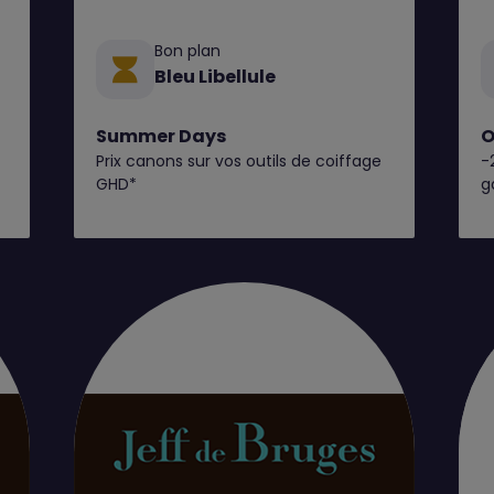
Bon plan
Bleu Libellule
Summer Days
O
Prix canons sur vos outils de coiffage
-
C
GHD*
g