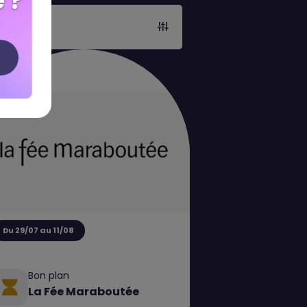
 ?
Du 29/07 au 11/08
Bon plan
La Fée Maraboutée