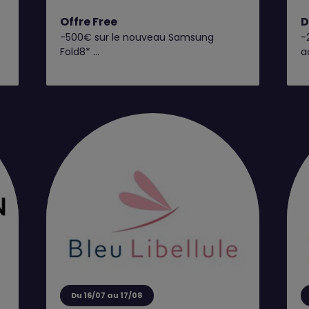
Offre Free
D
-500€ sur le nouveau Samsung
-
Fold8*
a
C’est dès maintenant chez Free !
Retrouvez toutes nos offres
exclusives en boutique Free !
Du 16/07 au 17/08