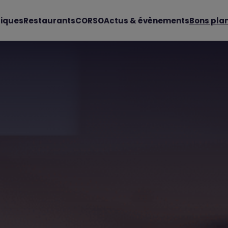
iques
Restaurants
CORSO
Actus & évènements
Bons pla