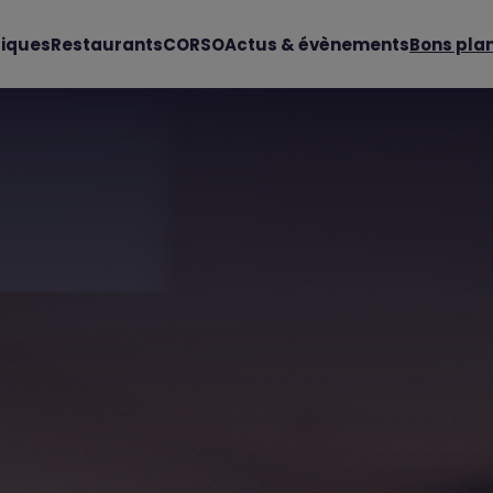
iques
Restaurants
CORSO
Actus & évènements
Bons pla