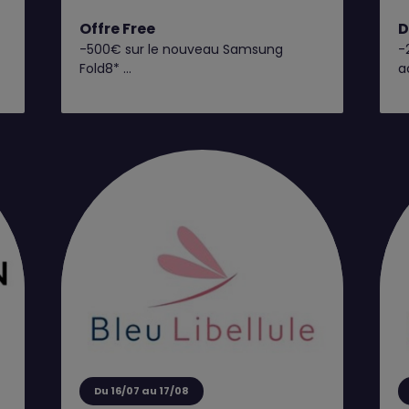
Offre Free
D
-500€ sur le nouveau Samsung
-
Fold8*
a
C’est dès maintenant chez Free !
Retrouvez toutes nos offres
exclusives en boutique Free !
Du 16/07 au 17/08