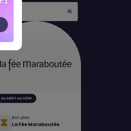
 ?
Du 29/07 au 11/08
Bon plan
La Fée Maraboutée