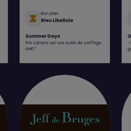
Bon plan
Bleu Libellule
Summer Days
O
Prix canons sur vos outils de coiffage
-
C
GHD*
g