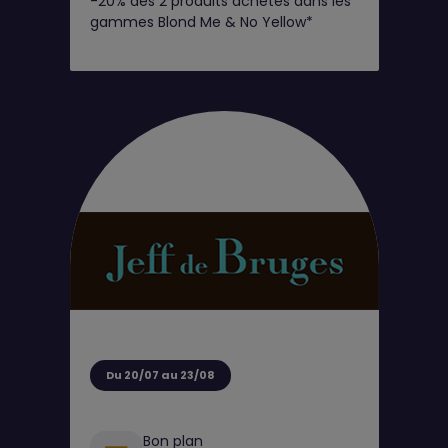
-20% dès 2 produits achetés dans les
Club
gammes Blond Me & No Yellow*
Du 20/07 au 23/08
Bon plan