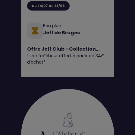
Du 24/07 au 23/08
Bon plan
Jeff de Bruges
Offre Jeff Club - Collection
1 sac fraîcheur offert à partir de 34€
Fruits d'Été
d’achat*