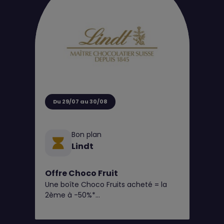
aussi utile que tendance, parfait pour
la saison ☀️
Du 29/07 au 30/08
Bon plan
Lindt
Offre Choco Fruit
Une boîte Choco Fruits acheté = la
2ème à -50%*
(Panachage des saveurs possible)