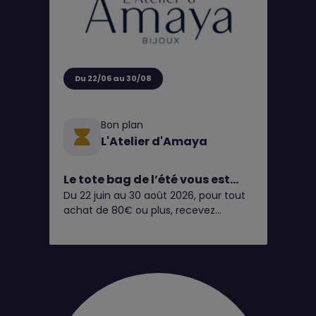
Du 22/06 au 30/08
Bon plan
L'Atelier d'Amaya
Le tote bag de l’été vous est
Du 22 juin au 30 août 2026, pour tout
OFFERT chez L’Atelier d’Amaya
achat de 80€ ou plus, recevez
☀️🧡
gratuitement notre tote bag de l’été*
✨
Pratique, léger et coloré, il vous
accompagnera partout cet été : à la
plage, en week-end, au marché ou
dans votre quotidien. Un accessoire