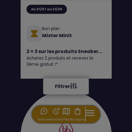
Du 01/07 au 31/08
Bon plan
Mister Minit
2 = 3 sur les produits Sneaker
Achetez 2 produits et recevez la
Fresh, Fresh, Leather Heel
3ème gratuit !*
Protector et toutes les semelles
en gel chez MISTER MINIT
Filtrer
Adresse
Horaires
Plan
Boutiques