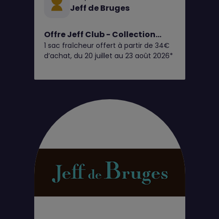
Jeff de Bruges
Offre Jeff Club - Collection
1 sac fraîcheur offert à partir de 34€
Giandujas Glacés
d’achat, du 20 juillet au 23 août 2026*