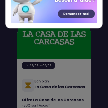
Besoin d' aide ?
Demandez-moi
Du 26/06 au 10/08
Bon plan
La Casa de las Carcasas
Offre La Casa de las Carcasas
-30% sur l'Audio*