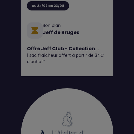
Du 24/07 au 23/08
Bon plan
Jeff de Bruges
Offre Jeff Club - Collection
1 sac fraîcheur offert à partir de 34€
Fruits d'Été
d’achat*