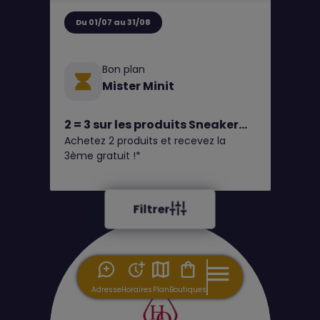
Du 01/07 au 31/08
Bon plan
Mister Minit
2 = 3 sur les produits Sneaker
Achetez 2 produits et recevez la
Fresh, Fresh, Leather Heel
3ème gratuit !*
Protector et toutes les semelles
en gel chez MISTER MINIT
Filtrer
Adresse
Horaires
Plan
Boutiques