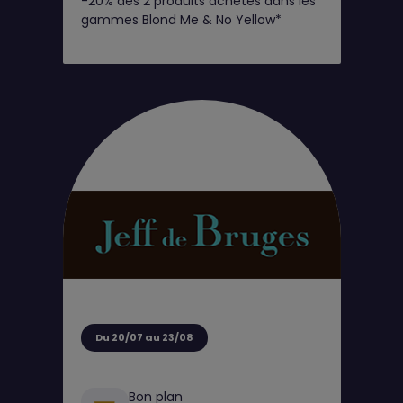
-20% dès 2 produits achetés dans les
Club
gammes Blond Me & No Yellow*
Du 20/07 au 23/08
Bon plan