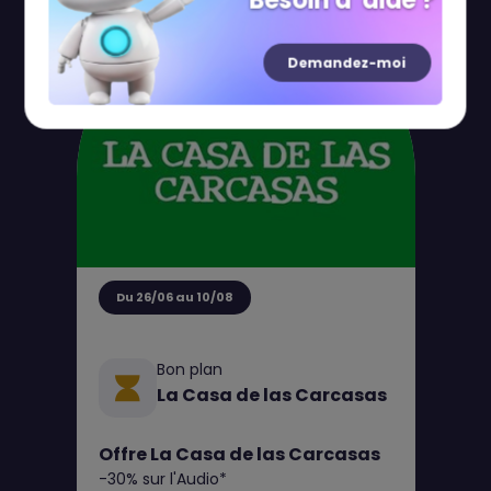
Besoin d' aide ?
Demandez-moi
Du 26/06 au 10/08
Bon plan
La Casa de las Carcasas
Offre La Casa de las Carcasas
-30% sur l'Audio*