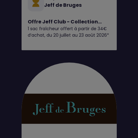
Jeff de Bruges
Offre Jeff Club - Collection
1 sac fraîcheur offert à partir de 34€
Giandujas Glacés
d’achat, du 20 juillet au 23 août 2026*