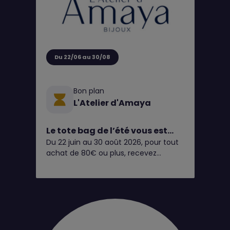
Du 22/06 au 30/08
Bon plan
L'Atelier d'Amaya
Le tote bag de l’été vous est
Du 22 juin au 30 août 2026, pour tout
OFFERT chez L’Atelier d’Amaya
achat de 80€ ou plus, recevez
☀️🧡
gratuitement notre tote bag de l’été*
✨
Pratique, léger et coloré, il vous
accompagnera partout cet été : à la
plage, en week-end, au marché ou
dans votre quotidien. Un accessoire