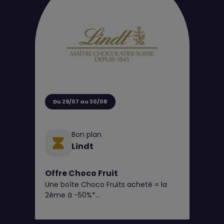
aussi utile que tendance, parfait pour
la saison ☀️
Du 29/07 au 30/08
Bon plan
Lindt
Offre Choco Fruit
Une boîte Choco Fruits acheté = la
2ème à -50%*
(Panachage des saveurs possible)