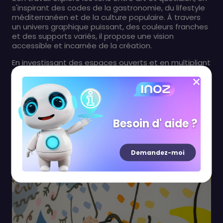
s'inspirant des codes de la gastronomie, du lifestyle
méditerranéen et de la culture populaire. À travers
un univers graphique puissant, des couleurs franches
et des supports variés, il propose une vision
accessible et incarnée de la création.
En investissant des espaces ouverts et en multipliant
les formats, Guillaume Cavalier cherche à créer une
relation directe avec le public, faisant de l'art une
expérience vivante et partagée.
Besoin d' aide ?
Demandez-moi