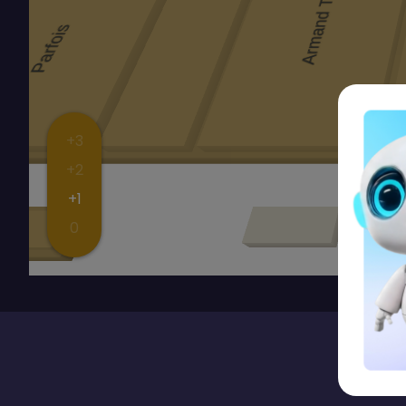
+3
+2
+1
0