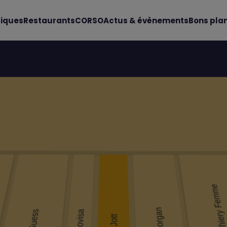
iques
Restaurants
CORSO
Actus & évènements
Bons pla