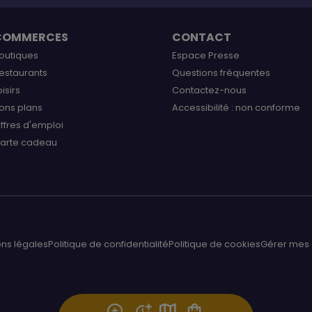
COMMERCES
CONTACT
outiques
Espace Presse
estaurants
Questions fréquentes
oisirs
Contactez-nous
ons plans
Accessibilité : non conforme
ffres d'emploi
arte cadeau
ns légales
Politique de confidentialité
Politique de cookies
Gérer mes 