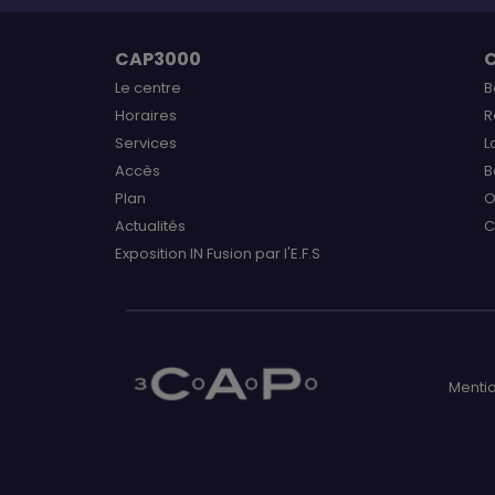
CAP3000
Le centre
B
Horaires
R
Services
L
Accès
B
Plan
O
Actualités
C
Exposition IN Fusion par l'E.F.S
Mentio