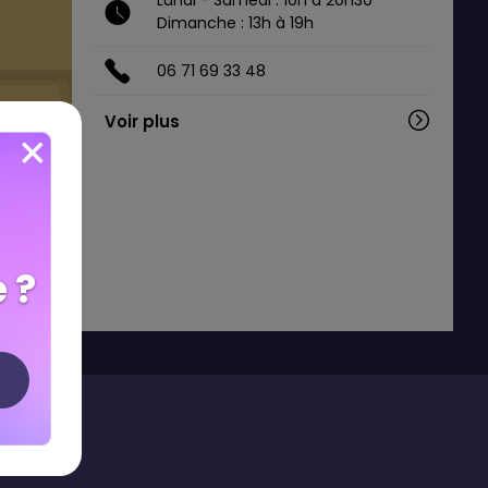
Lundi - Samedi : 10h à 20h30
Dimanche : 13h à 19h
06 71 69 33 48
Voir plus
 ?