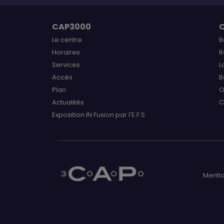
CAP3000
Le centre
B
Horaires
R
Services
L
Accès
B
Plan
O
Actualités
C
Exposition IN Fusion par l'E.F.S
Mentio