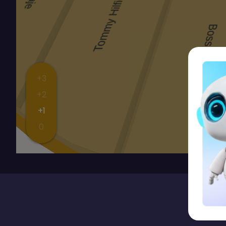
+3
+2
+1
0