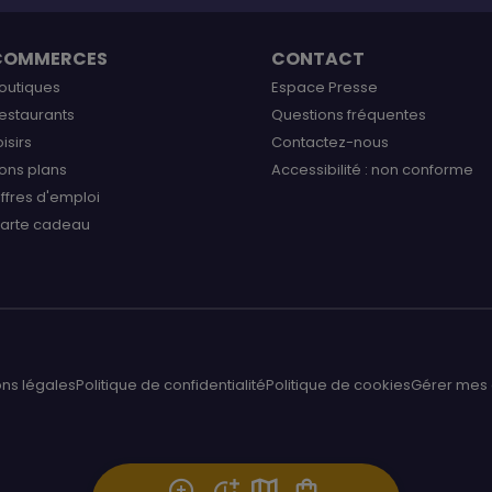
COMMERCES
CONTACT
outiques
Espace Presse
estaurants
Questions fréquentes
oisirs
Contactez-nous
ons plans
Accessibilité : non conforme
ffres d'emploi
arte cadeau
ns légales
Politique de confidentialité
Politique de cookies
Gérer mes 