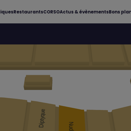
iques
Restaurants
CORSO
Actus & évènements
Bons pla