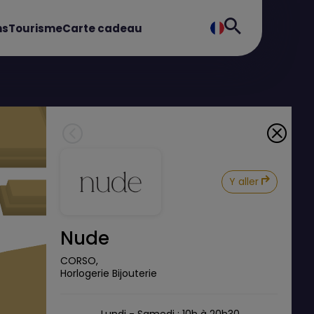
ns
Tourisme
Carte cadeau
Y aller
Nude
CORSO,
Horlogerie Bijouterie